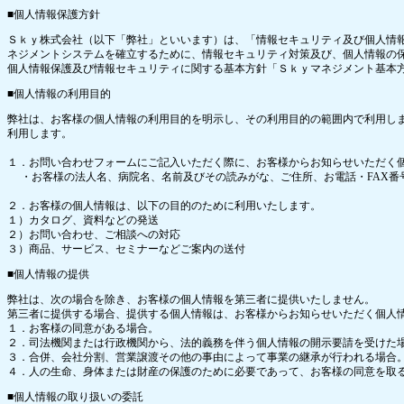
■個人情報保護方針
Ｓｋｙ株式会社（以下「弊社」といいます）は、「情報セキュリティ及び個人情
ネジメントシステムを確立するために、情報セキュリティ対策及び、個人情報の
個人情報保護及び情報セキュリティに関する基本方針「Ｓｋｙマネジメント基本方
■個人情報の利用目的
弊社は、お客様の個人情報の利用目的を明示し、その利用目的の範囲内で利用し
利用します。
１．お問い合わせフォームにご記入いただく際に、お客様からお知らせいた
・お客様の法人名、病院名、名前及びその読みがな、ご住所、お電話・FAX番
２．お客様の個人情報は、以下の目的のために利用いたします。
１）カタログ、資料などの発送
２）お問い合わせ、ご相談への対応
３）商品、サービス、セミナーなどご案内の送付
■個人情報の提供
弊社は、次の場合を除き、お客様の個人情報を第三者に提供いたしません。
第三者に提供する場合、提供する個人情報は、お客様からお知らせいただく個人
１．お客様の同意がある場合。
２．司法機関または行政機関から、法的義務を伴う個人情報の開示要請を受けた
３．合併、会社分割、営業譲渡その他の事由によって事業の継承が行われる場合
４．人の生命、身体または財産の保護のために必要であって、お客様の同意を取
■個人情報の取り扱いの委託