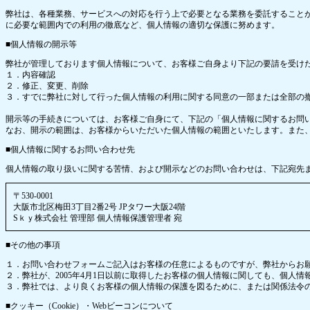
弊社は、各種業務、サービスへの対応を行う上で必要となる業務を委託すること
に必要な範囲内での利用の徹底など、個人情報の適切な保護に努めます。
■個人情報の開示等
弊社が管理しております個人情報について、お客様ご自身より下記の要請を受け
１．内容確認
２．修正、変更、削除
３．すでに弊社に対して行った個人情報の利用に関する同意の一部または全部の
開示等の手続きについては、お客様ご自身にて、下記の「個人情報に関するお問
なお、開示の範囲は、お客様からいただいた個人情報の範囲といたします。また、
■個人情報に関するお問い合わせ先
個人情報の取り扱いに関する苦情、および開示などのお問い合わせは、下記宛先
〒530-0001
大阪市北区梅田3丁目2番2号 JPタワー大阪24階
Sｋｙ株式会社 管理部 個人情報保護管理者 宛
■その他の事項
１．お問い合わせフォームご記入はお客様の任意によるものですが、弊社からお
２．弊社が、2005年4月1日以前に取得したお客様の個人情報に関しても、個人
３．弊社では、より良くお客様の個人情報の保護を図るために、または関係法令
■クッキー（Cookie）・Webビーコンについて