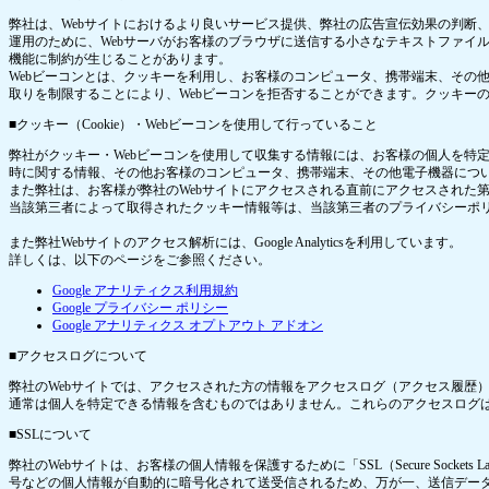
弊社は、Webサイトにおけるより良いサービス提供、弊社の広告宣伝効果の判断
運用のために、Webサーバがお客様のブラウザに送信する小さなテキストファイ
機能に制約が生じることがあります。
Webビーコンとは、クッキーを利用し、お客様のコンピュータ、携帯端末、その
取りを制限することにより、Webビーコンを拒否することができます。クッキー
■クッキー（Cookie）・Webビーコンを使用して行っていること
弊社がクッキー・Webビーコンを使用して収集する情報には、お客様の個人を特定
時に関する情報、その他お客様のコンピュータ、携帯端末、その他電子機器につ
また弊社は、お客様が弊社のWebサイトにアクセスされる直前にアクセスされた
当該第三者によって取得されたクッキー情報等は、当該第三者のプライバシーポ
また弊社Webサイトのアクセス解析には、Google Analyticsを利用しています。
詳しくは、以下のページをご参照ください。
Google アナリティクス利用規約
Google プライバシー ポリシー
Google アナリティクス オプトアウト アドオン
■アクセスログについて
弊社のWebサイトでは、アクセスされた方の情報をアクセスログ（アクセス履歴
通常は個人を特定できる情報を含むものではありません。これらのアクセスログは
■SSLについて
弊社のWebサイトは、お客様の個人情報を保護するために「SSL（Secure Sockets
号などの個人情報が自動的に暗号化されて送受信されるため、万が一、送信デー