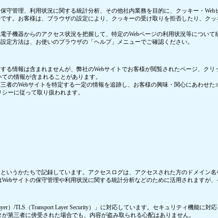
、保守管理、利用状況に関する統計分析、その他社内業務を目的に、クッキー・Web
ルです。お客様は、ブラウザの設定により、クッキーの受け取りを拒否したり、ク
他電子機器からのアクセス状況を把握して、特定のWebページの利用状況等につい
の設定方法は、お使いのブラウザの「ヘルプ」メニューでご確認ください。
する情報は含まれませんが、弊社のWebサイトでお客様が閲覧されたページ、クリ
いての情報が含まれることがあります。
第三者のWebサイトを特定する一定の情報を追跡し、お客様の興味・関心にあわせ
リシーに従って取り扱われます。
）というかたちで記録しています。アクセスログは、アクセスされた方のドメイン名
Webサイトの保守管理や利用状況に関する統計分析などのために活用されますが
 Layer）/TLS（Transport Layer Security）」に対応しています。セ
タが第三者に傍受された場合でも、内容が盗み取られる心配はありません。