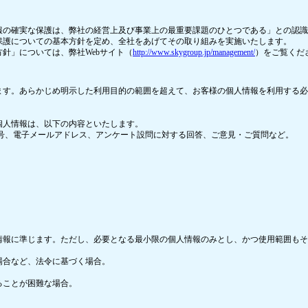
報の確実な保護は、弊社の経営上及び事業上の最重要課題のひとつである」との認識
保護についての基本方針を定め、全社をあげてその取り組みを実施いたします。
針」については、弊社Webサイト（
http://www.skygroup.jp/management/
）をご覧くだ
ます。あらかじめ明示した利用目的の範囲を超えて、お客様の個人情報を利用する必
だく個人情報は、以下の内容といたします。
号、電子メールアドレス、アンケート設問に対する回答、ご意見・ご質問など。
情報に準じます。ただし、必要となる最小限の個人情報のみとし、かつ使用範囲もそ
場合など、法令に基づく場合。
。
ることが困難な場合。