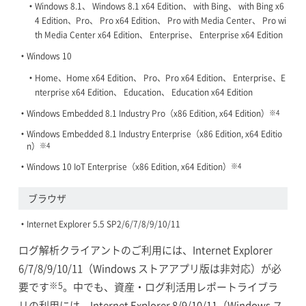
Windows 8.1、 Windows 8.1 x64 Edition、 with Bing、 with Bing x6
4 Edition、Pro、 Pro x64 Edition、 Pro with Media Center、 Pro wi
th Media Center x64 Edition、 Enterprise、 Enterprise x64 Edition
Windows 10
Home、Home x64 Edition、 Pro、Pro x64 Edition、 Enterprise、E
nterprise x64 Edition、 Education、 Education x64 Edition
※4
Windows Embedded 8.1 Industry Pro（x86 Edition, x64 Edition）
Windows Embedded 8.1 Industry Enterprise（x86 Edition, x64 Editio
※4
n）
※4
Windows 10 IoT Enterprise（x86 Edition, x64 Edition）
ブラウザ
Internet Explorer 5.5 SP2/6/7/8/9/10/11
ログ解析クライアントのご利用には、Internet Explorer
6/7/8/9/10/11（Windows ストアアプリ版は非対応）が必
※5
要です
。中でも、資産・ログ利活用レポートライブラ
リの利用には、Internet Explorer 8/9/10/11（Windows ス