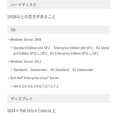
ハードディスク
10GB以上の空きがあること
OS
Windows Server 2008
Standard Edition x64 SP2、 Enterprise Edition x64 SP2、 R2 Stand
ard Edition SPなし/SP1、R2 Enterprise Edition SPなし/SP1
Windows Server 2012
Standard、 Datacenter、 R2 Standard、 R2 Datacenter
®
®
Red Hat
Enterprise Linux
Server
x64 6.3/6.4/6.5/6.6/7.0/7.1/7.2
ディスプレイ
1024×768 16ｂit Color以上