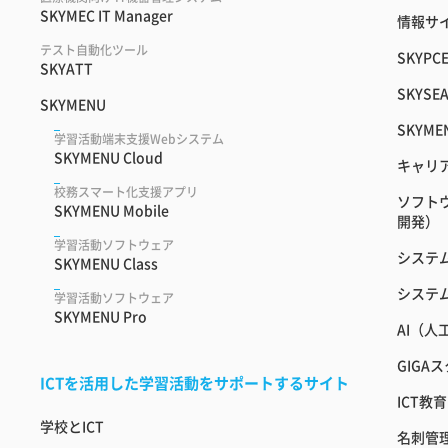
SKYMEC IT Manager
情報サイ
テスト自動化ツール
SKYPC
SKYATT
SKYSEA
SKYMENU
SKYME
学習活動端末支援Webシステム
SKYMENU Cloud
キャリ
校務スマート化支援アプリ
ソフト
SKYMENU Mobile
開発）
学習活動ソフトウェア
システ
SKYMENU Class
システ
学習活動ソフトウェア
SKYMENU Pro
AI（
GIGA
ICTを活用した学習活動をサポートするサイト
ICT
学校とICT
名刺管